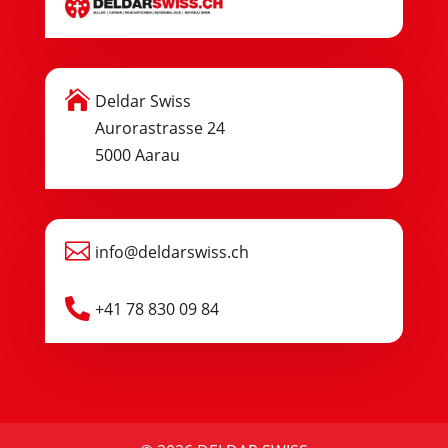

Deldar Swiss
Aurorastrasse 24
5000 Aarau

info@deldarswiss.ch

+41 78 830 09 84