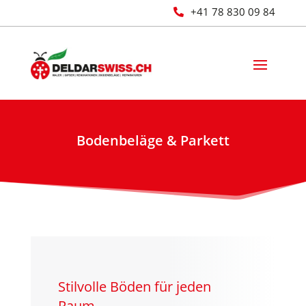
+41 78 830 09 84

Bodenbeläge & Parkett
Stilvolle Böden für jeden
Raum